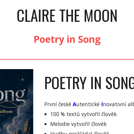
CLAIRE THE MOON
Poetry in Song
POETRY IN SON
První české
A
utentické
I
novativní a
100 % textů vytvořil člověk
Melodie vytvořil člověk
Hudbu poskládal člověk