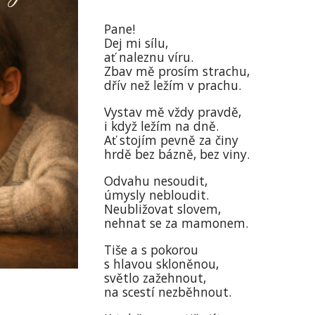
Pane!
Dej mi sílu,
ať naleznu víru.
Zbav mě prosím strachu,
dřív než ležím v prachu.
Vystav mě vždy pravdě,
i když ležím na dně.
Ať stojím pevně za činy
hrdě bez bázně, bez viny.
Odvahu nesoudit,
úmysly nebloudit.
Neubližovat slovem,
nehnat se za mamonem.
Tiše a s pokorou
s hlavou skloněnou,
světlo zažehnout,
na scestí nezběhnout.