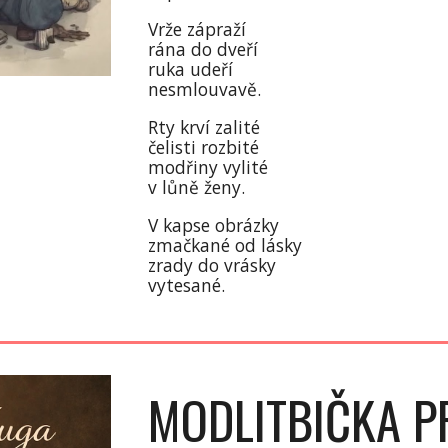
Vrže zápraží
rána do dveří
ruka udeří
nesmlouvavě.
Rty krví zalité
čelisti rozbité
modřiny vylité
v lůně ženy.
V kapse obrázky
zmačkané od lásky
zrady do vrásky
vytesané.
MODLITBIČKA 