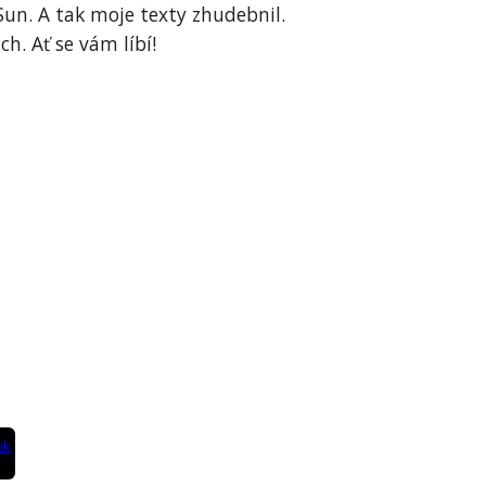
un. A tak moje texty zhudebnil.
h. Ať se vám líbí!