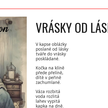
VRÁSKY OD LÁS
V kapse oblázky
poslané od lásky
tváře do vrásky
poskládané.
Kočka na klíně
přede přelíně,
dítě v peřině
zachumlané.
Váza rozbitá
voda rozlitá
lahev vypitá
kapka na dně.