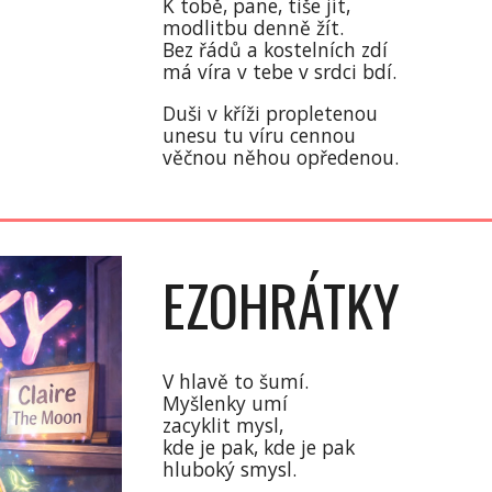
K tobě, pane, tiše jít,
modlitbu denně žít.
Bez řádů a kostelních zdí
má víra v tebe v srdci bdí.
Duši v kříži propletenou
unesu tu víru cennou
věčnou něhou opředenou.
EZOHRÁTKY
V hlavě to šumí.
Myšlenky umí
zacyklit mysl,
kde je pak, kde je pak
hluboký smysl.